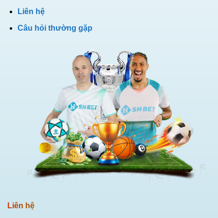
Liên hệ
Câu hỏi thường gặp
Liên hệ