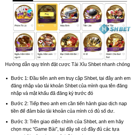
Hướng dẫn quy trình đặt cược Tài Xỉu Shbet nhanh chóng
Bước 1: Đầu tiên anh em truy cập Shbet, tại đây anh em
đăng nhập vào tài khoản Shbet của mình qua tên đăng
nhập và mật khẩu đã đăng ký trước đó
Bước 2: Tiếp theo anh em cần tiến hành giao dịch nạp
tiền để đảm bảo tài khoản của mình có đủ số dư.
Bước 3: Trên giao diện chính của Shbet, anh em hãy
chọn mục “Game Bài”, tại đây sẽ có đầy đủ các tựa