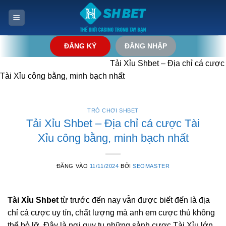
Bỏ
qua
nội
dung
ĐĂNG KÝ
ĐĂNG NHẬP
Home
»
Trò chơi SHBET
»
Tải Xỉu Shbet – Địa chỉ cá cược
Tài Xỉu công bằng, minh bạch nhất
TRÒ CHƠI SHBET
Tải Xỉu Shbet – Địa chỉ cá cược Tài
Xỉu công bằng, minh bạch nhất
ĐĂNG VÀO
11/11/2024
BỞI
SEOMASTER
Tài Xỉu Shbet
từ trước đến nay vẫn được biết đến là địa
chỉ cá cược uy tín, chất lượng mà anh em cược thủ không
thể bỏ lỡ. Đây là nơi quy tụ những sảnh cược Tài Xỉu lớn