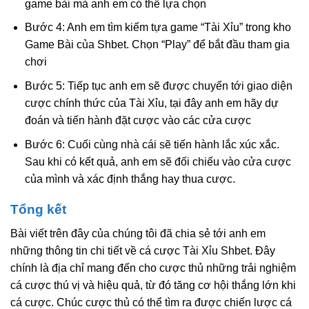
game bài mà anh em có thể lựa chọn
Bước 4: Anh em tìm kiếm tựa game “Tài Xỉu” trong kho
Game Bài của Shbet. Chọn “Play” để bắt đầu tham gia
chơi
Bước 5: Tiếp tục anh em sẽ được chuyển tới giao diện
cược chính thức của Tài Xỉu, tại đây anh em hãy dự
đoán và tiến hành đặt cược vào các cửa cược
Bước 6: Cuối cùng nhà cái sẽ tiến hành lắc xúc xắc.
Sau khi có kết quả, anh em sẽ đối chiếu vào cửa cược
của mình và xác định thắng hay thua cược.
Tổng kết
Bài viết trên đây của chúng tôi đã chia sẻ tới anh em
những thông tin chi tiết về cá cược Tài Xỉu Shbet. Đây
chính là địa chỉ mang đến cho cược thủ những trải nghiệm
cá cược thú vị và hiệu quả, từ đó tăng cơ hội thắng lớn khi
cá cược. Chúc cược thủ có thể tìm ra được chiến lược cá