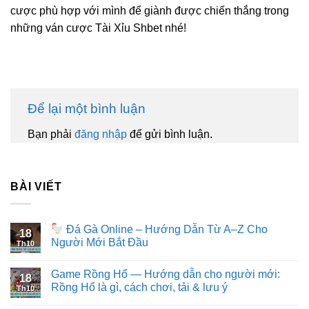
cược phù hợp với mình để giành được chiến thắng trong
những ván cược Tài Xỉu Shbet nhé!
Để lại một bình luận
Bạn phải
đăng nhập
để gửi bình luận.
BÀI VIẾT
Đá Gà Online – Hướng Dẫn Từ A–Z Cho
18
Người Mới Bắt Đầu
Th10
Game Rồng Hổ — Hướng dẫn cho người mới:
18
Rồng Hổ là gì, cách chơi, tải & lưu ý
Th10