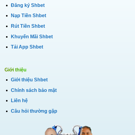
Đăng ký Shbet
Nạp Tiền Shbet
Rút Tiền Shbet
Khuyến Mãi Shbet
Tải App Shbet
Giới thiệu
Giới thiệu Shbet
Chính sách bảo mật
Liên hệ
Câu hỏi thường gặp