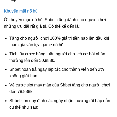
Khuyến mãi nổ hũ
Ở chuyên mục nổ hũ, Shbet cũng dành cho người chơi
những ưu đãi rất giá trị. Có thể kể đến là:
Tặng cho người chơi 100% giá trị tiền nạp lần đầu khi
tham gia vào tựa game nổ hũ.
Tích lũy cược hàng tuần người chơi có cơ hội nhận
thưởng lên đến 30.888k.
Shbet hoàn trả ngay lập tức cho thành viên đến 2%
không giới hạn.
Vé cược slot may mắn của Shbet tặng cho người chơi
đến 78.888k.
Shbet còn quy định các ngày nhận thưởng rất hấp dẫn
cụ thể như sau: