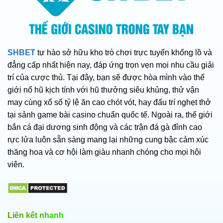
SHBET
tự hào sở hữu kho trò chơi trực tuyến khổng lồ và
đẳng cấp nhất hiện nay, đáp ứng trọn vẹn mọi nhu cầu giải
trí của cược thủ. Tại đây, bạn sẽ được hòa mình vào thế
giới nổ hũ kịch tính với hũ thưởng siêu khủng, thử vận
may cùng xổ số tỷ lệ ăn cao chót vót, hay đấu trí nghẹt thở
tại sảnh game bài casino chuẩn quốc tế. Ngoài ra, thế giới
bắn cá đại dương sinh động và các trận đá gà đỉnh cao
rực lửa luôn sẵn sàng mang lại những cung bậc cảm xúc
thăng hoa và cơ hội làm giàu nhanh chóng cho mọi hội
viên.
Liên kết nhanh