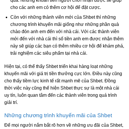
qua. Những khoản tiền người chơi nhận được sẽ giúp
cho các anh em có thêm cơ hội để đặt cược.
Còn với những thành viên mới của Shbet thì những
chương trình khuyến mãi giống như những phần quà
chào đón anh em đến với nhà cái. Với các thành viên
mới đến với nhà cái thì số tiền anh em được nhận thêm
này sẽ giúp các bạn có thêm nhiều cơ hội để khám phá,
trải nghiệm các siêu phẩm tại nhà cái.
Hiện tại, có thể thấy Shbet triển khai hàng loạt những
khuyến mãi với giá trị tiền thưởng cực lớn. Điều này cũng
cho thấy tiềm lực kinh tế rất mạnh mẽ của Shbet. Đồng
thời việc này cũng thể hiện Shbet thực sự là một nhà cái
uy tín, luôn quan tâm đến các thành viên trong quá trình
giải trí.
Những chương trình khuyến mãi của Shbet
Để mọi người nắm bắt rõ hơn về những ưu đãi của Shbet,