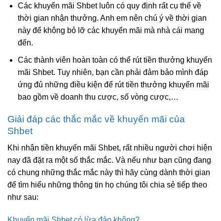
Các khuyến mãi Shbet luôn có quy định rất cụ thể về
thời gian nhận thưởng. Anh em nên chú ý về thời gian
này để không bỏ lỡ các khuyến mãi mà nhà cái mang
đến.
Các thành viên hoàn toàn có thể rút tiền thưởng khuyến
mãi Shbet. Tuy nhiên, bạn cần phải đảm bảo mình đáp
ứng đủ những điều kiện để rút tiền thưởng khuyến mãi
bao gồm về doanh thu cược, số vòng cược,…
Giải đáp các thắc mắc về khuyến mãi của
Shbet
Khi nhận tiền khuyến mãi Shbet, rất nhiều người chơi hiện
nay đã đặt ra một số thắc mắc. Và nếu như bạn cũng đang
có chung những thắc mắc này thì hãy cùng dành thời gian
để tìm hiểu những thông tin họ chúng tôi chia sẻ tiếp theo
như sau:
Khuyến mãi Shbet có lừa đảo không?