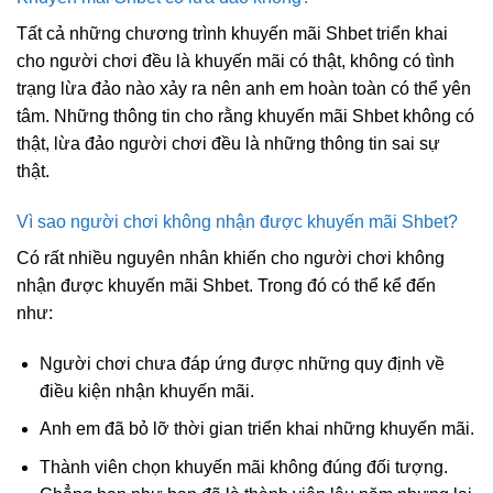
Tất cả những chương trình khuyến mãi Shbet triển khai
cho người chơi đều là khuyến mãi có thật, không có tình
trạng lừa đảo nào xảy ra nên anh em hoàn toàn có thể yên
tâm. Những thông tin cho rằng khuyến mãi Shbet không có
thật, lừa đảo người chơi đều là những thông tin sai sự
thật.
Vì sao người chơi không nhận được khuyến mãi Shbet?
Có rất nhiều nguyên nhân khiến cho người chơi không
nhận được khuyến mãi Shbet. Trong đó có thể kể đến
như:
Người chơi chưa đáp ứng được những quy định về
điều kiện nhận khuyến mãi.
Anh em đã bỏ lỡ thời gian triển khai những khuyến mãi.
Thành viên chọn khuyến mãi không đúng đối tượng.