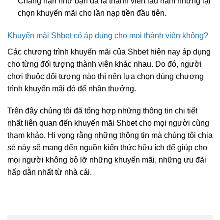
Chẳng hạn như bạn đã là thành viên lâu năm nhưng lại
chọn khuyến mãi cho lần nạp tiền đầu tiên.
Khuyến mãi Shbet có áp dụng cho mọi thành viên không?
Các chương trình khuyến mãi của Shbet hiện nay áp dụng
cho từng đối tượng thành viên khác nhau. Do đó, người
chơi thuộc đối tượng nào thì nên lựa chọn đúng chương
trình khuyến mãi đó để nhận thưởng.
Trên đây chúng tôi đã tổng hợp những thông tin chi tiết
nhất liên quan đến khuyến mãi Shbet cho mọi người cùng
tham khảo. Hi vọng rằng những thông tin mà chúng tôi chia
sẻ này sẽ mang đến nguồn kiến thức hữu ích để giúp cho
mọi người không bỏ lỡ những khuyến mãi, những ưu đãi
hấp dẫn nhất từ nhà cái.