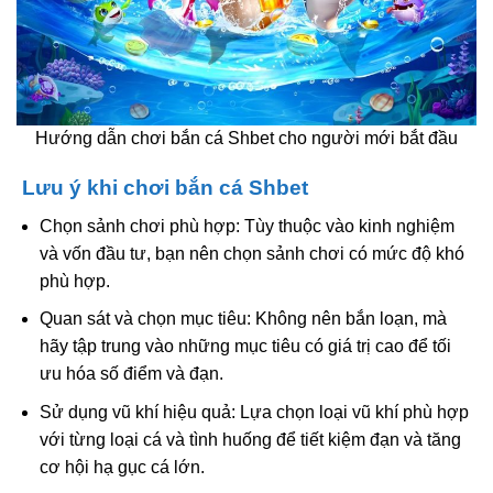
Hướng dẫn chơi bắn cá Shbet cho người mới bắt đầu
Lưu ý khi chơi bắn cá Shbet
Chọn sảnh chơi phù hợp: Tùy thuộc vào kinh nghiệm
và vốn đầu tư, bạn nên chọn sảnh chơi có mức độ khó
phù hợp.
Quan sát và chọn mục tiêu: Không nên bắn loạn, mà
hãy tập trung vào những mục tiêu có giá trị cao để tối
ưu hóa số điểm và đạn.
Sử dụng vũ khí hiệu quả: Lựa chọn loại vũ khí phù hợp
với từng loại cá và tình huống để tiết kiệm đạn và tăng
cơ hội hạ gục cá lớn.