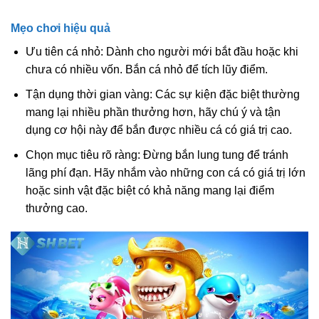
Mẹo chơi hiệu quả
Ưu tiên cá nhỏ: Dành cho người mới bắt đầu hoặc khi
chưa có nhiều vốn. Bắn cá nhỏ để tích lũy điểm.
Tận dụng thời gian vàng: Các sự kiện đặc biệt thường
mang lại nhiều phần thưởng hơn, hãy chú ý và tận
dụng cơ hội này để bắn được nhiều cá có giá trị cao.
Chọn mục tiêu rõ ràng: Đừng bắn lung tung để tránh
lãng phí đạn. Hãy nhắm vào những con cá có giá trị lớn
hoặc sinh vật đặc biệt có khả năng mang lại điểm
thưởng cao.