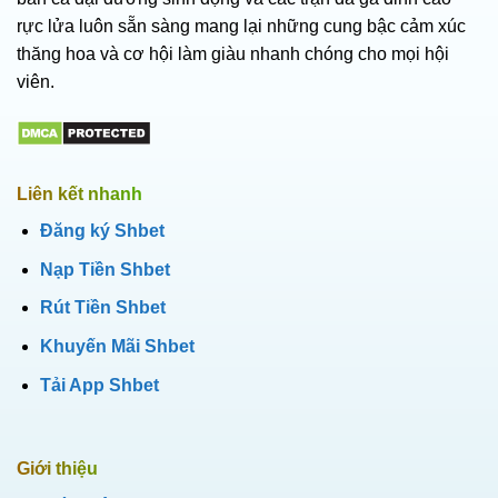
rực lửa luôn sẵn sàng mang lại những cung bậc cảm xúc
thăng hoa và cơ hội làm giàu nhanh chóng cho mọi hội
viên.
Liên kết nhanh
Đăng ký Shbet
Nạp Tiền Shbet
Rút Tiền Shbet
Khuyến Mãi Shbet
Tải App Shbet
Giới thiệu