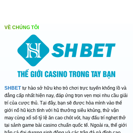
VỀ CHÚNG TÔI
SHBET
tự hào sở hữu kho trò chơi trực tuyến khổng lồ và
đẳng cấp nhất hiện nay, đáp ứng trọn vẹn mọi nhu cầu giải
trí của cược thủ. Tại đây, bạn sẽ được hòa mình vào thế
giới nổ hũ kịch tính với hũ thưởng siêu khủng, thử vận
may cùng xổ số tỷ lệ ăn cao chót vót, hay đấu trí nghẹt thở
tại sảnh game bài casino chuẩn quốc tế. Ngoài ra, thế giới
bắn cá đại dương sinh động và các trận đá gà đỉnh cao