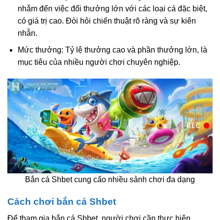
nhắm đến việc đổi thưởng lớn với các loại cá đặc biệt,
có giá trị cao. Đòi hỏi chiến thuật rõ ràng và sự kiên
nhẫn.
Mức thưởng: Tỷ lệ thưởng cao và phần thưởng lớn, là
mục tiêu của nhiều người chơi chuyên nghiệp.
Bắn cá Shbet cung cấo nhiều sảnh chơi đa dạng
Cách chơi bắn cá Shbet
Để tham gia bắn cá Shbet, người chơi cần thực hiện