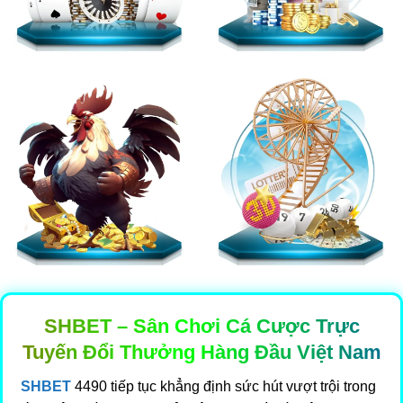
SHBET – Sân Chơi Cá Cược Trực
Tuyến Đổi Thưởng Hàng Đầu Việt Nam
SHBET
4490 tiếp tục khẳng định sức hút vượt trội trong