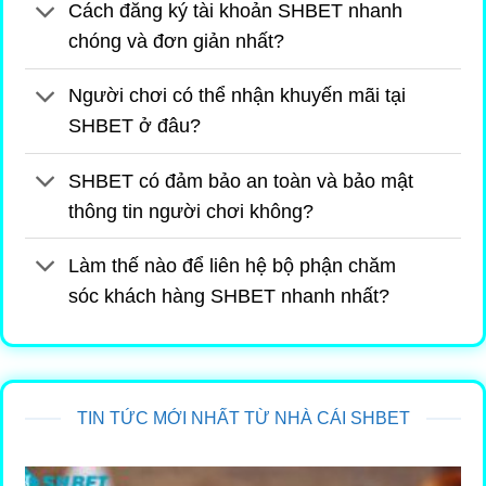
Cách đăng ký tài khoản SHBET nhanh
chóng và đơn giản nhất?
Người chơi có thể nhận khuyến mãi tại
SHBET ở đâu?
SHBET có đảm bảo an toàn và bảo mật
thông tin người chơi không?
Làm thế nào để liên hệ bộ phận chăm
sóc khách hàng SHBET nhanh nhất?
TIN TỨC MỚI NHẤT TỪ NHÀ CÁI SHBET