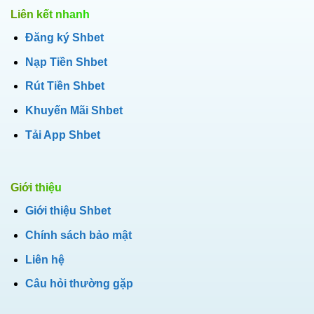
Liên kết nhanh
Đăng ký Shbet
Nạp Tiền Shbet
Rút Tiền Shbet
Khuyến Mãi Shbet
Tải App Shbet
Giới thiệu
Giới thiệu Shbet
Chính sách bảo mật
Liên hệ
Câu hỏi thường gặp